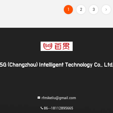
1
2
3
SG (Changzhou) Intelligent Technology Co., Ltd
rfmikeliu@gmail.com
86--18112895665