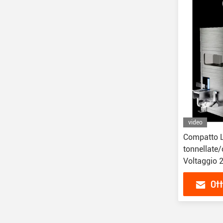
video
Compatto Lu
tonnellate
Voltaggio 2
linea di pr
Ott