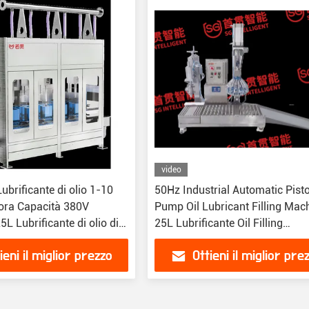
video
brificante di olio 1-10
50Hz Industrial Automatic Pist
/ora Capacità 380V
Pump Oil Lubricant Filling Mac
5L Lubrificante di olio di
25L Lubrificante Oil Filling
oduzione di riempimento
Production Line
ieni il miglior prezzo
Ottieni il miglior pre