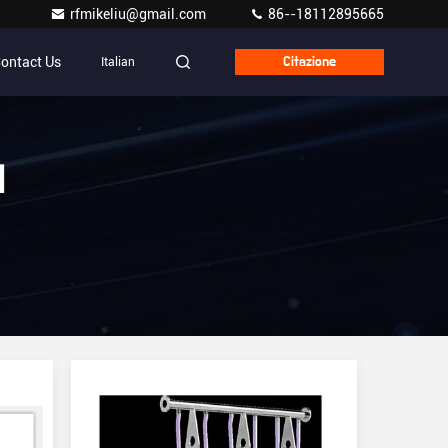
rfmikeliu@gmail.com
86--18112895665
ontact Us
Italian
Citazione
i