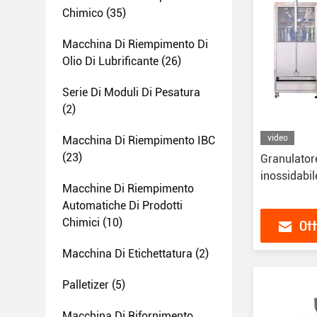
Chimico
(35)
Macchina Di Riempimento Di
Olio Di Lubrificante
(26)
Serie Di Moduli Di Pesatura
(2)
video
Macchina Di Riempimento IBC
(23)
Granulatore
inossidabil
Macchine Di Riempimento
Automatiche Di Prodotti
Chimici
(10)
Ott
Macchina Di Etichettatura
(2)
Palletizer
(5)
Macchina Di Rifornimento