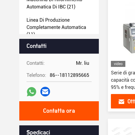
Automatica Di IBC
(21)
Linea Di Produzione
Completamente Automatica
(11)
Contatti
Macchine Di Riempimento E
Copertura Completamente
Automatiche
(22)
Contatti:
Mr. liu
video
Serie di gr
Telefono:
86--18112895665
Macchine Semiautomatiche
capacità co
Per Riempire E Coprire
(16)
95% e freq
Ott
Contatta ora
Spedicaci