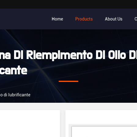
Home
Products
About Us
C
na Di Riempimento Di Olio D
icante
 di lubrificante