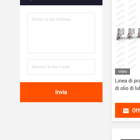
video
Linea di p
di olio di l
Invia
Ott