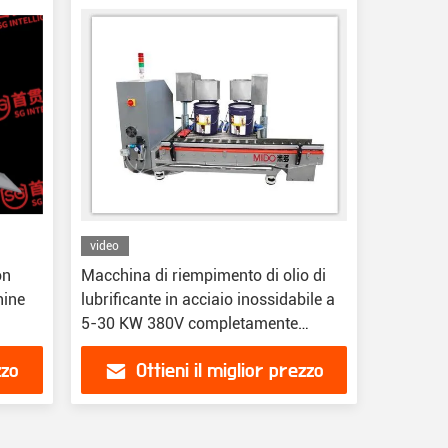
video
on
Macchina di riempimento di olio di
hine
lubrificante in acciaio inossidabile a
5-30 KW 380V completamente
automatica con frequenza di 50 Hz
zzo
Ottieni il miglior prezzo