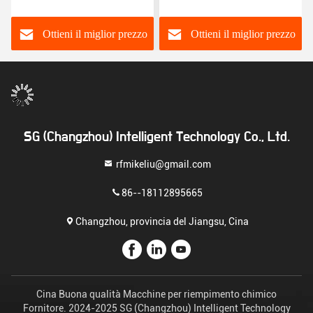
riempimento di olio di
di uscita 25L Modello PGS
lubrificante affidabile e ad
alte prestazioni
Ottieni il miglior prezzo
Ottieni il miglior prezzo
SG (Changzhou) Intelligent Technology Co., Ltd.
rfmikeliu@gmail.com
86--18112895665
Changzhou, provincia del Jiangsu, Cina
Cina Buona qualità Macchine per riempimento chimico
Fornitore. 2024-2025 SG (Changzhou) Intelligent Technology