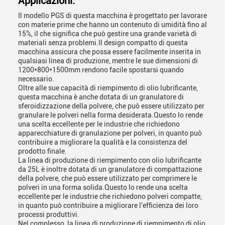
Applicazioni:
Il modello PGS di questa macchina è progettato per lavorare
con materie prime che hanno un contenuto di umidità fino al
15%, il che significa che può gestire una grande varietà di
materiali senza problemi.Il design compatto di questa
macchina assicura che possa essere facilmente inserita in
qualsiasi linea di produzione, mentre le sue dimensioni di
1200*800*1500mm rendono facile spostarsi quando
necessario.
Oltre alle sue capacità di riempimento di olio lubrificante,
questa macchina è anche dotata di un granulatore di
sferoidizzazione della polvere, che può essere utilizzato per
granulare le polveri nella forma desiderata.Questo lo rende
una scelta eccellente per le industrie che richiedono
apparecchiature di granulazione per polveri, in quanto può
contribuire a migliorare la qualità e la consistenza del
prodotto finale.
La linea di produzione di riempimento con olio lubrificante
da 25L è inoltre dotata di un granulatore di compattazione
della polvere, che può essere utilizzato per comprimere le
polveri in una forma solida.Questo lo rende una scelta
eccellente per le industrie che richiedono polveri compatte,
in quanto può contribuire a migliorare l'efficienza dei loro
processi produttivi.
Nel complesso, la linea di produzione di riempimento di olio