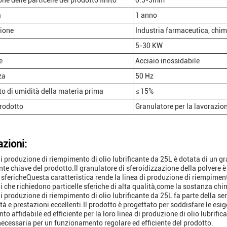
e delle particelle del prodotto finito
0.5-3mm
a
1 anno
ione
Industria farmaceutica, chimi
5-30 KW
e
Acciaio inossidabile
za
50 Hz
o di umidità della materia prima
≤ 15%
prodotto
Granulatore per la lavorazione
azioni:
di produzione di riempimento di olio lubrificante da 25L è dotata di un gr
e chiave del prodotto.Il granulatore di sferoidizzazione della polvere è 
 sfericheQuesta caratteristica rende la linea di produzione di riempimento
li che richiedono particelle sferiche di alta qualità,come la sostanza ch
i produzione di riempimento di olio lubrificante da 25L fa parte della seri
ità e prestazioni eccellenti.Il prodotto è progettato per soddisfare le es
o affidabile ed efficiente per la loro linea di produzione di olio lubrific
ecessaria per un funzionamento regolare ed efficiente del prodotto.