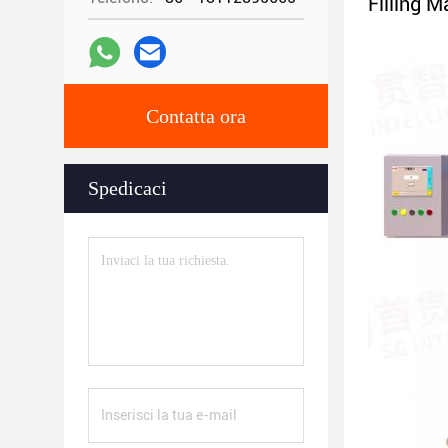
Filling 
Contatta ora
Spedicaci