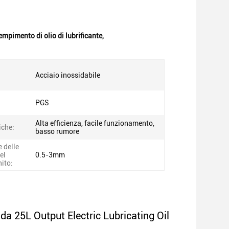
empimento di olio di lubrificante
,
Acciaio inossidabile
PGS
Alta efficienza, facile funzionamento,
iche:
basso rumore
 delle
el
0.5-3mm
nito:
 da 25L Output Electric Lubricating Oil