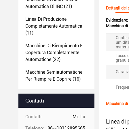
Automatica Di IBC
(21)
Dettagli del
Linea Di Produzione
Evidenziare:
Completamente Automatica
Macchina di 
(11)
Conten
umidità
Macchine Di Riempimento E
materi
Copertura Completamente
Tasso d
Automatiche
(22)
granul
Macchine Semiautomatiche
Garanz
Per Riempire E Coprire
(16)
Freque
Contatti
Macchina di 
Contatti:
Mr. liu
Linea di 
Telefono:
86--18112895665