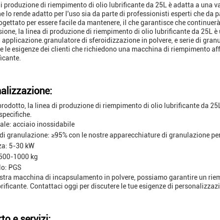
di produzione di riempimento di olio lubrificante da 25L è adatta a una var
e lo rende adatto per l'uso sia da parte di professionisti esperti che da p
rogettato per essere facile da mantenere, il che garantisce che continuerà 
sione, la linea di produzione di riempimento di olio lubrificante da 25L è 
 applicazione.granulatore di sferoidizzazione in polvere, e serie di granu
e le esigenze dei clienti che richiedono una macchina di riempimento affid
ficante.
alizzazione:
 prodotto, la linea di produzione di riempimento di olio lubrificante da 2
specifiche.
ale: acciaio inossidabile
di granulazione: ≥95% con le nostre apparecchiature di granulazione per
za: 5-30 kW
 500-1000 kg
lo: PGS
stra macchina di incapsulamento in polvere, possiamo garantire un riemp
ubrificante. Contattaci oggi per discutere le tue esigenze di personalizzaz
to e servizi: