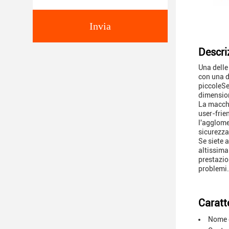
Invia
Descri
Una delle
con una d
piccoleSe
dimension
La macchi
user-frien
l'agglome
sicurezza
Se siete 
altissima
prestazion
problemi.
Caratte
Nome d