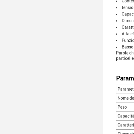
Conten
tensio
Capaci
Dimens
Caratt
Alta e
Funzio
Basso
Parole ch
particelle
Parame
Parametr
Nome de
Peso
Capacit
Caratter