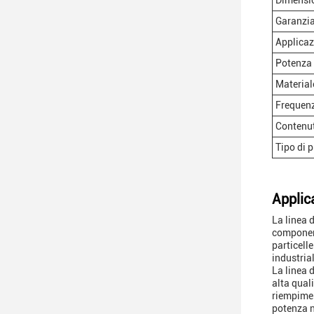
Dimension
Garanzi
Applicaz
Potenza
Material
Frequen
Contenut
Tipo di 
Applic
La linea 
component
particelle
industria
La linea d
alta qual
riempiment
potenza n