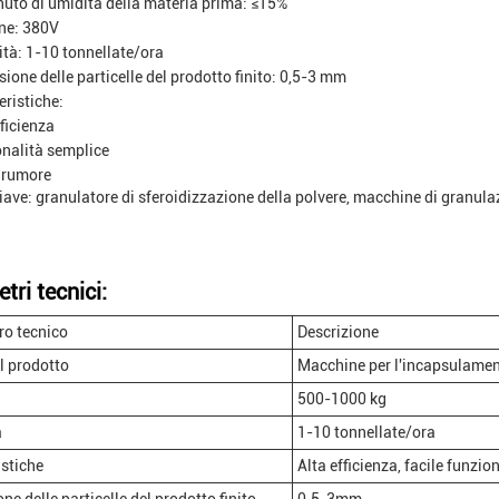
uto di umidità della materia prima: ≤15%
ne: 380V
tà: 1-10 tonnellate/ora
ione delle particelle del prodotto finito: 0,5-3 mm
eristiche:
fficienza
nalità semplice
 rumore
iave: granulatore di sferoidizzazione della polvere, macchine di granula
tri tecnici:
o tecnico
Descrizione
l prodotto
Macchine per l'incapsulamen
500-1000 kg
à
1-10 tonnellate/ora
istiche
Alta efficienza, facile funz