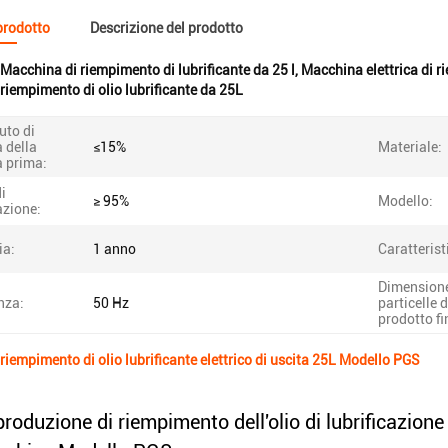
 prodotto
Descrizione del prodotto
Macchina di riempimento di lubrificante da 25 l
,
Macchina elettrica di ri
riempimento di olio lubrificante da 25L
uto di
 della
≤15%
Materiale:
a prima:
i
≥ 95%
Modello:
azione:
ia:
1 anno
Caratterist
Dimensione
nza:
50 Hz
particelle d
prodotto fi
riempimento di olio lubrificante elettrico di uscita 25L Modello PGS
produzione di riempimento dell'olio di lubrificazione