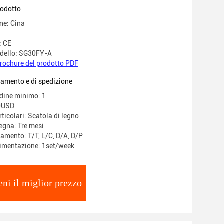
rodotto
ne: Cina
: CE
dello: SG30FY-A
rochure del prodotto PDF
gamento e di spedizione
rdine minimo: 1
0USD
ticolari: Scatola di legno
egna: Tre mesi
gamento: T/T, L/C, D/A, D/P
limentazione: 1set/week
eni il miglior prezzo