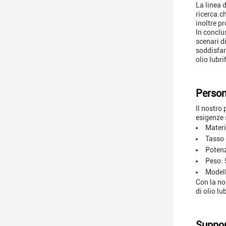
La linea 
ricerca.ch
inoltre p
In conclu
scenari di
soddisfar
olio lubri
Person
Il nostro
esigenze 
Materi
Tasso 
Poten
Peso:
Model
Con la no
di olio l
Suppor