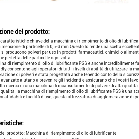
zione del prodotto:
 caratteristiche chiave della macchina di riempimento di olio di lubrifica
imensione di particelle di 0,5-3 mm.Questo lo rende una scelta eccellen
 si producono polveri per uso in prodotti farmaceutici, chimici o aliment
e perfetta delle particelle ogni volta.
na di riempimento di olio di lubrificante PGS è anche incredibilmente fac
dly consentono agli operatori di tutti i livelli di abilità di utilizzare l
razione di polveri è stata progettata anche tenendo conto della sicurezz
 avanzate aiutano a prevenire gli incidenti e assicurano che i vostri lav
alla ricerca di una macchina di incapsulamento di polvere di alta qualità 
 qualità, la macchina di riempimento di olio di lubrificante PGS è una sc
i affidabili e facilità d'uso, questa attrezzatura di agglomerazione di po
ristiche:
el prodotto: Macchina di riempimento di olio di lubrificante