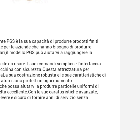
nte PGS è la sua capacità di produrre prodotti finiti
te per le aziende che hanno bisogno di produrre
ari,il modello PGS può aiutarvi a raggiungere la
ile da usare. I suoi comandi semplici e l'interfaccia
a macchina con sicurezza.Questa attrezzatura per
aLa sua costruzione robusta e le sue caratteristiche di
oratori siano protetti in ogni momento.
che possa aiutarvi a produrre particelle uniformi di
elta eccellente.Con le sue caratteristiche avanzate,
lvere è sicuro di fornire anni di servizio senza