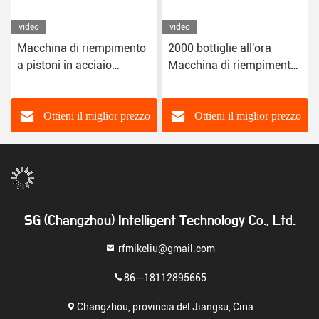
video
video
Macchina di riempimento
2000 bottiglie all'ora
a pistoni in acciaio
Macchina di riempimento
inossidabile FC-2000
liquido in acciaio
2000 bottiglie/ora
inossidabile
Capacità 50-1000 ml
completamente
Ottieni il miglior prezzo
Ottieni il miglior prezzo
Volume di riempimento
automatica
20-50 mm
SG (Changzhou) Intelligent Technology Co., Ltd.
rfmikeliu@gmail.com
86--18112895665
Changzhou, provincia del Jiangsu, Cina