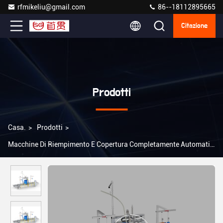
rfmikeliu@gmail.com
86--18112895665
Citazione
Prodotti
Casa.
>
Prodotti
>
Macchine Di Riempimento E Copertura Completamente Automatiche
>
200L IBC linea di produzione multifunzionale completamente
automatica di apertura, riempimento e tappo