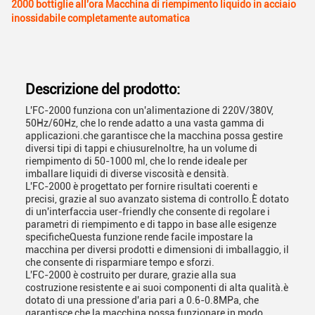
2000 bottiglie all'ora Macchina di riempimento liquido in acciaio
inossidabile completamente automatica
Descrizione del prodotto:
L'FC-2000 funziona con un'alimentazione di 220V/380V,
50Hz/60Hz, che lo rende adatto a una vasta gamma di
applicazioni.che garantisce che la macchina possa gestire
diversi tipi di tappi e chiusureInoltre, ha un volume di
riempimento di 50-1000 ml, che lo rende ideale per
imballare liquidi di diverse viscosità e densità.
L'FC-2000 è progettato per fornire risultati coerenti e
precisi, grazie al suo avanzato sistema di controllo.È dotato
di un'interfaccia user-friendly che consente di regolare i
parametri di riempimento e di tappo in base alle esigenze
specificheQuesta funzione rende facile impostare la
macchina per diversi prodotti e dimensioni di imballaggio, il
che consente di risparmiare tempo e sforzi.
L'FC-2000 è costruito per durare, grazie alla sua
costruzione resistente e ai suoi componenti di alta qualità.è
dotato di una pressione d'aria pari a 0.6-0.8MPa, che
garantisce che la macchina possa funzionare in modo