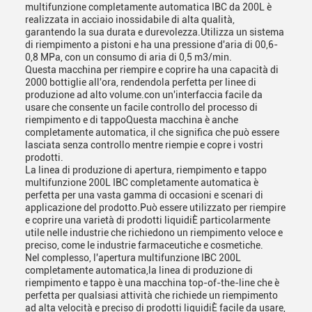
multifunzione completamente automatica IBC da 200L è
realizzata in acciaio inossidabile di alta qualità,
garantendo la sua durata e durevolezza.Utilizza un sistema
di riempimento a pistoni e ha una pressione d'aria di 00,6-
0,8 MPa, con un consumo di aria di 0,5 m3/min.
Questa macchina per riempire e coprire ha una capacità di
2000 bottiglie all'ora, rendendola perfetta per linee di
produzione ad alto volume.con un'interfaccia facile da
usare che consente un facile controllo del processo di
riempimento e di tappoQuesta macchina è anche
completamente automatica, il che significa che può essere
lasciata senza controllo mentre riempie e copre i vostri
prodotti.
La linea di produzione di apertura, riempimento e tappo
multifunzione 200L IBC completamente automatica è
perfetta per una vasta gamma di occasioni e scenari di
applicazione del prodotto.Può essere utilizzato per riempire
e coprire una varietà di prodotti liquidiÈ particolarmente
utile nelle industrie che richiedono un riempimento veloce e
preciso, come le industrie farmaceutiche e cosmetiche.
Nel complesso, l'apertura multifunzione IBC 200L
completamente automatica,la linea di produzione di
riempimento e tappo è una macchina top-of-the-line che è
perfetta per qualsiasi attività che richiede un riempimento
ad alta velocità e preciso di prodotti liquidiÈ facile da usare,