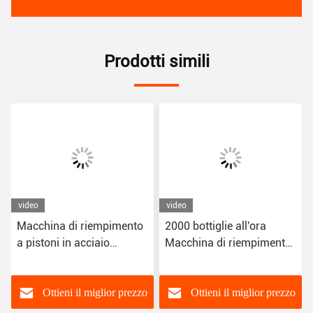
Prodotti simili
video
video
Macchina di riempimento
2000 bottiglie all'ora
a pistoni in acciaio
Macchina di riempimento
inossidabile FC-2000
liquido in acciaio
2000 bottiglie/ora
inossidabile
Capacità 50-1000 ml
completamente
Ottieni il miglior prezzo
Ottieni il miglior prezzo
Volume di riempimento
automatica