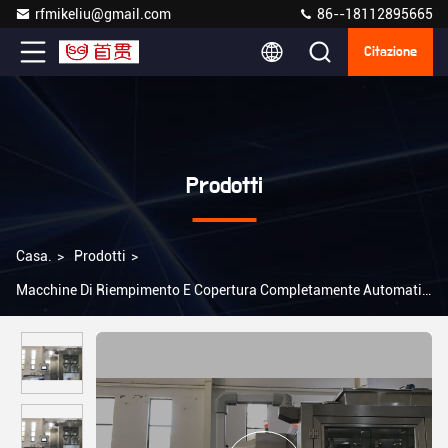
rfmikeliu@gmail.com
86--18112895665
Citazione
Prodotti
Casa.
>
Prodotti
>
Macchine Di Riempimento E Copertura Completamente Automatiche
>
2000 bottiglie all'ora Macchina di riempimento liquido in
acciaio inossidabile completamente automatica