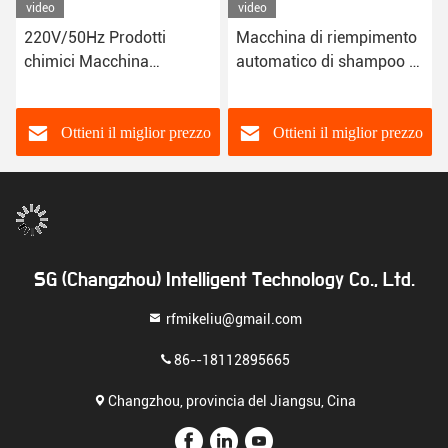
video
video
220V/50Hz Prodotti
Macchina di riempimento
chimici Macchina
automatico di shampoo a
automatica di
schermo tattile da 7 pollici
riempimento di bevande
analcoliche
Ottieni il miglior prezzo
Ottieni il miglior prezzo
SG (Changzhou) Intelligent Technology Co., Ltd.
rfmikeliu@gmail.com
86--18112895665
Changzhou, provincia del Jiangsu, Cina