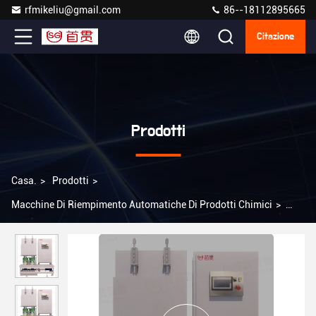
rfmikeliu@gmail.com
86--18112895665
Citazione
Prodotti
Casa.
>
Prodotti
>
Macchine Di Riempimento Automatiche Di Prodotti Chimici
>
Macchine di riempimento chimico completamente automatiche
per bottiglie rotonde / quadrate con 4 ugelli