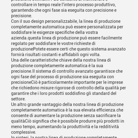
controllare in tempo reale l'intero processo produttivo,
garantendo che ogni fase sia eseguita con precisione e
precisione.
Con il suo design personalizzabile, la linea di produzione
completamente automatica può essere personalizzata per
soddisfare le esigenze specifiche della vostra
azienda.questa linea di produzione può essere facilmente
regolato per soddisfare le vostre richieste di
produzionePotete essere certi che questo sistema avanzato
fornirà risultati costanti e affidabili ogni volta.
Una delle caratteristiche chiave della nostra linea di
produzione completamente automatica è la sua
precisione.Il sistema di controllo avanzato garantisce che
ogni fase del processo di produzione sia eseguita con
precisioneCiò è particolarmente importante per le imprese
che richiedono misure rigorose di controllo della qualità per
garantire che i loro prodotti soddisfino gli standard del
settore.
Un altro grande vantaggio della nostra linea di produzione
completamente automatica è la sua elevata efficienza.che
consente di aumentare la produzione senza sacrificare la
qualitàCiò significa che è possibile produrre più prodotti in
meno tempo, aumentando la produttività e la redditività
complessive.
In sintesi, la nostra linea di produzione completamente