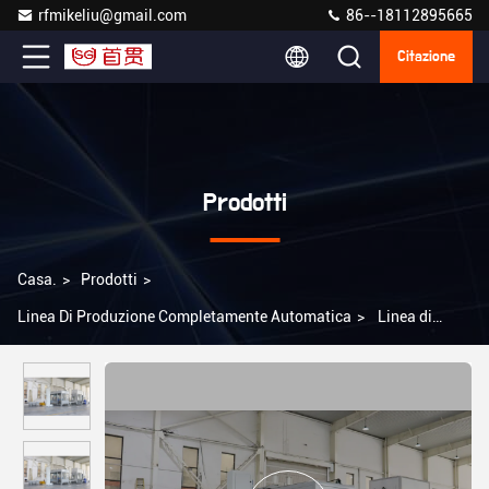
rfmikeliu@gmail.com
86--18112895665
Citazione
Prodotti
Casa.
>
Prodotti
>
Linea Di Produzione Completamente Automatica
>
Linea di
riempimento per barili quadrati di rivestimento chimico CE Linea
di produzione automatizzata