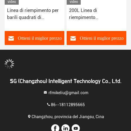
video
video
Linea di riempimento per
200L Linea di
barili quadrati di
riempimento
rivestimento chimico CE
completamente
Linea di produzione
automatica Linea di
automatizzata
produzione automatica
Ottieni il miglior prezzo
Ottieni il miglior prezzo
Linea di assemblaggio
automatica
SG (Changzhou) Intelligent Technology Co., Ltd.
rfmikeliu@gmail.com
86--18112895665
Changzhou, provincia del Jiangsu, Cina