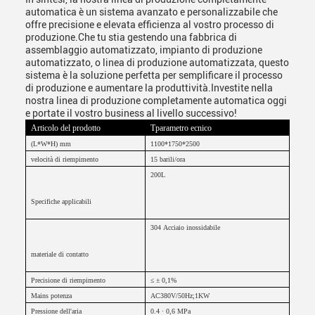
automatica è un sistema avanzato e personalizzabile che
offre precisione e elevata efficienza al vostro processo di
produzione.Che tu stia gestendo una fabbrica di
assemblaggio automatizzato, impianto di produzione
automatizzato, o linea di produzione automatizzata, questo
sistema è la soluzione perfetta per semplificare il processo
di produzione e aumentare la produttività.Investite nella
nostra linea di produzione completamente automatica oggi
e portate il vostro business al livello successivo!
Articolo del prodotto
T
parametro ecnico
(L*W*H) mm
1100*1750*2500
velocità di riempimento
15 barili/ora
200L
Specifiche applicabili
304
Acciaio inossidabile
materiale di contatto
Precisione di riempimento
≤ ± 0,1%
M
ains potenza
AC380V/50Hz;1KW
Pressione dell'aria
0.4 ∙ 0,6 MPa