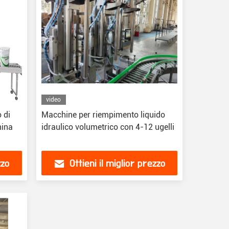
video
 di
Macchine per riempimento liquido
hina
idraulico volumetrico con 4-12 ugelli
zzo
Ottieni il miglior prezzo