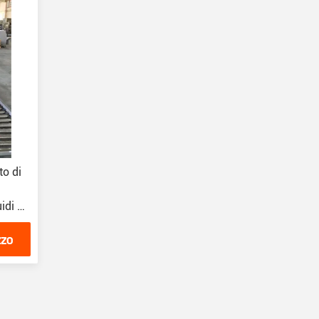
to di
idi di
zzo