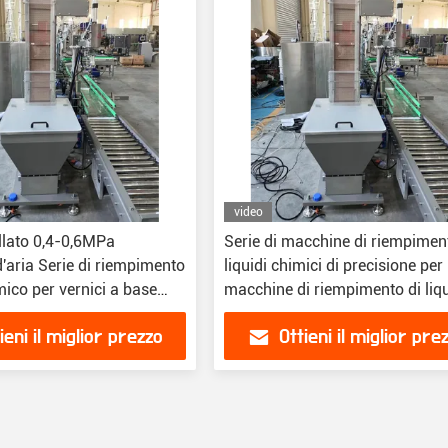
video
llato 0,4-0,6MPa
Serie di macchine di riempimen
'aria Serie di riempimento
liquidi chimici di precisione per
mico per vernici a base
macchine di riempimento di liqu
vernici a base d'acqua
ieni il miglior prezzo
Ottieni il miglior pre