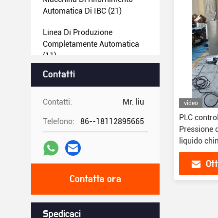
Automatica Di IBC
(21)
Linea Di Produzione
Completamente Automatica
(11)
Contatti
Macchine Di Riempimento E
Copertura Completamente
Automatiche
(22)
Contatti:
Mr. liu
video
PLC contro
Telefono:
86--18112895665
Macchine Semiautomatiche
Pressione d
Per Riempire E Coprire
(16)
liquido chi
d'acqua
Ott
Contatta ora
Spedicaci