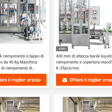
video
i riempimento e tappo di
400 mm di altezza barile liquido
olio da 40 kg Macchina
riempimento e copertura macc
 di riempimento di
8-25pcs/min
quide
ieni il miglior prezzo
Ottieni il miglior pre