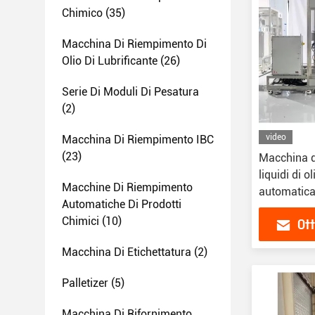
Chimico
(35)
Macchina Di Riempimento Di
Olio Di Lubrificante
(26)
Serie Di Moduli Di Pesatura
(2)
video
Macchina Di Riempimento IBC
(23)
Macchina d
liquidi di 
Macchine Di Riempimento
automatica
Automatiche Di Prodotti
bottiglie li
Chimici
(10)
Ott
Macchina Di Etichettatura
(2)
Palletizer
(5)
Macchina Di Rifornimento