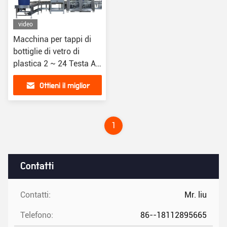
video
Macchina per tappi di
bottiglie di vetro di
plastica 2 ~ 24 Testa AC
380V Voltaggio 50Hz
Ottieni il miglior
Semi-automatica
prezzo
1
Contatti
Contatti:
Mr. liu
Telefono:
86--18112895665